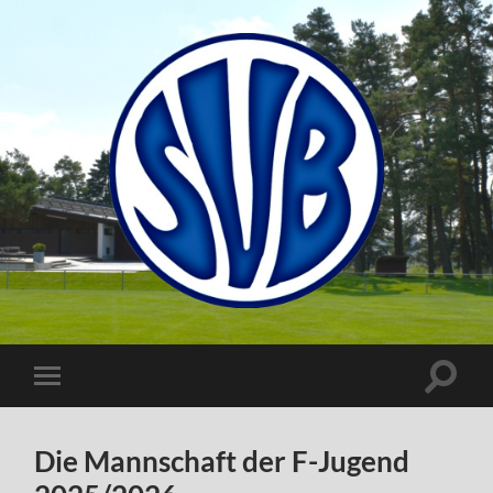
SV
Bubsheim
Suchfe
Mobile-
ein-/a
Menü
ein-/ausblenden
Die Mannschaft der F-Jugend