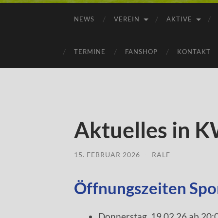
NEWS
VEREIN
AKTIVE
TERMINE
FANSHOP
KONTAKT
Aktuelles in 
15. FEBRUAR 2026
/
RALF
Öffnungszeiten Spo
Donnerstag, 19.02.26 ab 20: