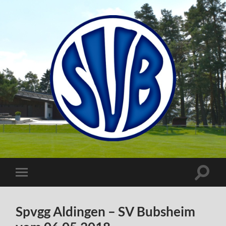
SV
Bubsheim
Suchfe
Mobile-
ein-/a
Menü
ein-/ausblenden
Spvgg Aldingen – SV Bubsheim