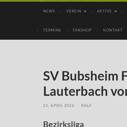
NEWS
VEREIN
AKTIVE
TERMINE
FANSHOP
KONTAKT
SV Bubsheim F
Lauterbach vo
21. APRIL 2022
/
RALF
Bezirksliga